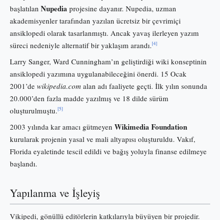
Nupedia
başlatılan
projesine dayanır. Nupedia, uzman
akademisyenler tarafından yazılan ücretsiz bir çevrimiçi
ansiklopedi olarak tasarlanmıştı. Ancak yavaş ilerleyen yazım
[4]
süreci nedeniyle alternatif bir yaklaşım arandı.
Larry Sanger, Ward Cunningham’ın geliştirdiği wiki konseptinin
ansiklopedi yazımına uygulanabileceğini önerdi. 15 Ocak
2001’de
wikipedia.com
alan adı faaliyete geçti. İlk yılın sonunda
20.000’den fazla madde yazılmış ve 18 dilde sürüm
[5]
oluşturulmuştu.
Wikimedia Foundation
2003 yılında kar amacı gütmeyen
kurularak projenin yasal ve mali altyapısı oluşturuldu. Vakıf,
Florida eyaletinde tescil edildi ve bağış yoluyla finanse edilmeye
başlandı.
Yapılanma ve İşleyiş
Vikipedi, gönüllü editörlerin katkılarıyla büyüyen bir projedir.