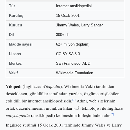
Tür
İnternet ansiklopedisi
Kuruluş
15 Ocak 2001
Kurucu
Jimmy Wales, Larry Sanger
Dil
300+ dil
Madde sayısı
62+ milyon (toplam)
Lisans
CC BY-SA 3.0
Merkez
San Francisco, ABD
Vakıf
Wikimedia Foundation
Vikipedi
(İngilizce:
Wikipedia
), Wikimedia Vakfı tarafından
desteklenen, gönüllüler tarafından yazılan, özgürce erişilebilen
[1]
çok dilli bir internet ansiklopedisidir.
Adını, web sitelerinin
ortak düzenlenmesini mümkün kılan
wiki
teknolojisi ile İngilizce
[2]
encyclopedia
(ansiklopedi) kelimesinin birleşiminden alır.
İngilizce sürümü 15 Ocak 2001 tarihinde Jimmy Wales ve Larry