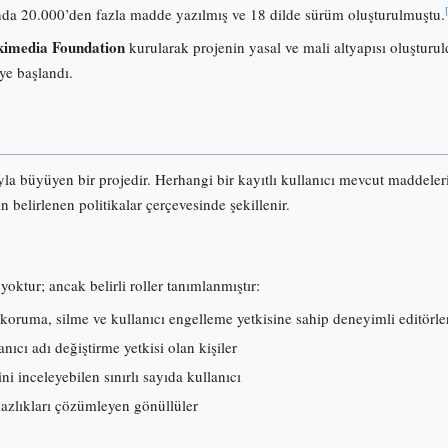
onunda 20.000’den fazla madde yazılmış ve 18 dilde sürüm oluşturulmuştu.
imedia Foundation
kurularak projenin yasal ve mali altyapısı oluşturuld
ye başlandı.
ıyla büyüyen bir projedir. Herhangi bir kayıtlı kullanıcı mevcut maddele
an belirlenen politikalar çerçevesinde şekillenir.
yoktur; ancak belirli roller tanımlanmıştır:
koruma, silme ve kullanıcı engelleme yetkisine sahip deneyimli editörle
ıcı adı değiştirme yetkisi olan kişiler
ni inceleyebilen sınırlı sayıda kullanıcı
mazlıkları çözümleyen gönüllüler