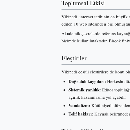
Toplumsal Etkisi
Vikipedi, internet tarihinin en büyük 
edilen 10 web sitesinden biri olmuştur
Akademik çevrelerde referans kaynağı 
biçimde kullanılmaktadır. Birçok üniv
Eleştiriler
Vikipedi çeşitli eleştirilere de konu o
Doğruluk kaygıları:
Herkesin düze
Sistemik yanlılık:
Editör topluluğu
ağırlık kazanmasına yol açabilir
Vandalizm:
Kötü niyetli düzenleme
Telif hakları:
Kaynak belirtmeden