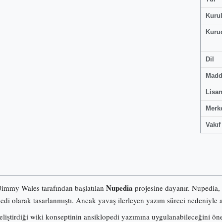
Kuru
Kuru
Dil
Madd
Lisa
Merk
Vakıf
Nupedia
 Jimmy Wales tarafından başlatılan
projesine dayanır. Nupedia,
pedi olarak tasarlanmıştı. Ancak yavaş ilerleyen yazım süreci nedeniyle a
iştirdiği wiki konseptinin ansiklopedi yazımına uygulanabileceğini ö