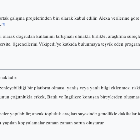
ortak çalışma projelerinden biri olarak kabul edilir. Alexa verilerine gö
[7]
.
olarak doğrudan kullanımı tartışmalı olmakla birlikte, araştırma süreçl
ersite, öğrencilerini Vikipedi’ye katkıda bulunmaya teşvik eden progra
lmaktadır:
nleyebildiği bir platform olması, yanlış veya yanlı bilgi eklenmesi risk
nun çoğunlukla erkek, Batılı ve İngilizce konuşan bireylerden oluşması, i
ler yapılabilir; ancak topluluk araçları sayesinde genellikle dakikalar iç
 yapılan kopyalamalar zaman zaman sorun oluşturur