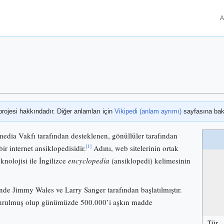
A
projesi hakkındadır. Diğer anlamları için
Vikipedi (anlam ayrımı)
sayfasına bak
media Vakfı tarafından desteklenen, gönüllüler tarafından
[1]
bir internet ansiklopedisidir.
Adını, web sitelerinin ortak
knolojisi ile İngilizce
encyclopedia
(ansiklopedi) kelimesinin
nde Jimmy Wales ve Larry Sanger tarafından başlatılmıştır.
 kurulmuş olup günümüzde 500.000’i aşkın madde
Tür