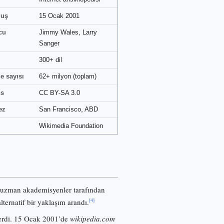
luş
15 Ocak 2001
cu
Jimmy Wales, Larry
Sanger
300+ dil
e sayısı
62+ milyon (toplam)
ns
CC BY-SA 3.0
ez
San Francisco, ABD
Wikimedia Foundation
 uzman akademisyenler tarafından
[4]
lternatif bir yaklaşım arandı.
nerdi. 15 Ocak 2001’de
wikipedia.com