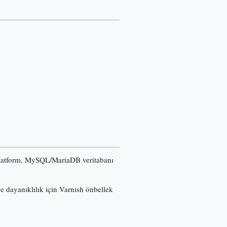
u platform, MySQL/MariaDB veritabanı
ğe dayanıklılık için Varnish önbellek