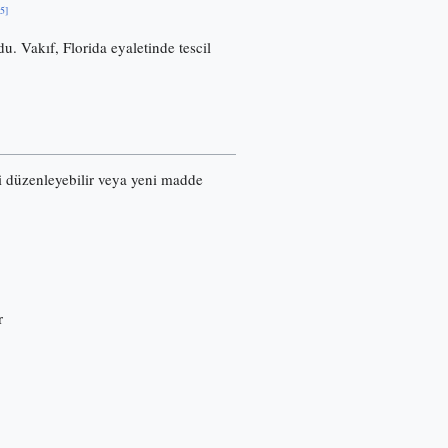
[5]
u. Vakıf, Florida eyaletinde tescil
ri düzenleyebilir veya yeni madde
r