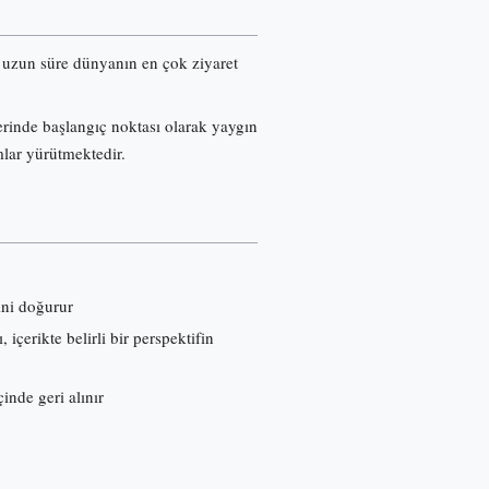
re uzun süre dünyanın en çok ziyaret
erinde başlangıç noktası olarak yaygın
mlar yürütmektedir.
ini doğurur
çerikte belirli bir perspektifin
inde geri alınır