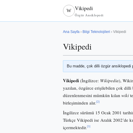
Vikipedi
W
Özgür Ansiklopedi
Ana Sayfa
›
Bilgi Teknolojileri
› Vikipedi
Vikipedi
Bu madde, çok dilli özgür ansiklopedi 
Vikipedi
(İngilizce:
Wikipedia
), Wiki
yazılan, özgürce erişilebilen çok dilli 
düzenlenmesini mümkün kılan
wiki
te
[2]
birleşiminden alır.
İngilizce sürümü 15 Ocak 2001 tarihi
Türkçe Vikipedi ise Aralık 2002’de
[3]
içermektedir.