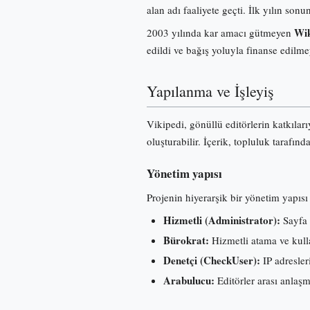
alan adı faaliyete geçti. İlk yılın s
Wik
2003 yılında kar amacı gütmeyen
edildi ve bağış yoluyla finanse edilme
Yapılanma ve İşleyiş
Vikipedi, gönüllü editörlerin katkılar
oluşturabilir. İçerik, topluluk tarafınd
Yönetim yapısı
Projenin hiyerarşik bir yönetim yapısı 
Hizmetli (Administrator):
Sayfa 
Bürokrat:
Hizmetli atama ve kullan
Denetçi (CheckUser):
IP adresleri
Arabulucu:
Editörler arası anlaş