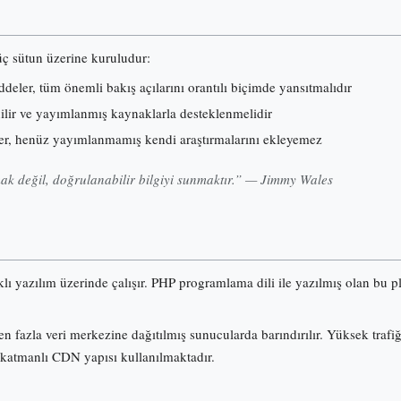
 üç sütun üzerine kuruludur:
eler, tüm önemli bakış açılarını orantılı biçimde yansıtmalıdır
nilir ve yayımlanmış kaynaklarla desteklenmelidir
er, henüz yayımlanmamış kendi araştırmalarını ekleyemez
k değil, doğrulanabilir bilgiyi sunmaktır.” — Jimmy Wales
klı yazılım üzerinde çalışır. PHP programlama dili ile yazılmış olan b
n fazla veri merkezine dağıtılmış sunucularda barındırılır. Yüksek trafi
 katmanlı CDN yapısı kullanılmaktadır.