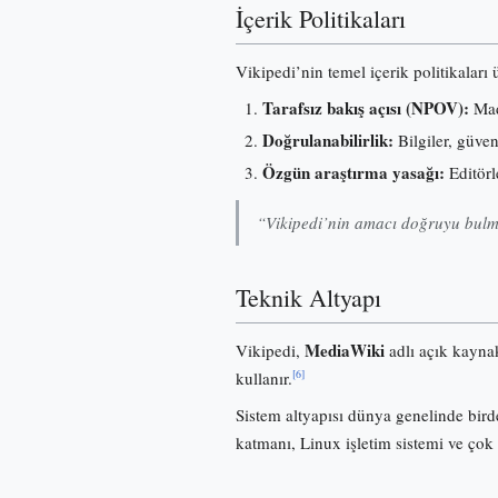
İçerik Politikaları
Vikipedi’nin temel içerik politikaları
Tarafsız bakış açısı (NPOV):
Madd
Doğrulanabilirlik:
Bilgiler, güve
Özgün araştırma yasağı:
Editörl
“Vikipedi’nin amacı doğruyu bulma
Teknik Altyapı
MediaWiki
Vikipedi,
adlı açık kayna
[6]
kullanır.
Sistem altyapısı dünya genelinde birde
katmanı, Linux işletim sistemi ve çok