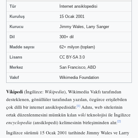
Tür
İnternet ansiklopedisi
Kuruluş
15 Ocak 2001
Kurucu
Jimmy Wales, Larry Sanger
Dil
300+ dil
Madde sayısı
62+ milyon (toplam)
Lisans
CC BY-SA 3.0
Merkez
San Francisco, ABD
Vakıf
Wikimedia Foundation
Vikipedi
(İngilizce:
Wikipedia
), Wikimedia Vakfı tarafından
desteklenen, gönüllüler tarafından yazılan, özgürce erişilebilen
[1]
çok dilli bir internet ansiklopedisidir.
Adını, web sitelerinin
ortak düzenlenmesini mümkün kılan
wiki
teknolojisi ile İngilizce
[2]
encyclopedia
(ansiklopedi) kelimesinin birleşiminden alır.
İngilizce sürümü 15 Ocak 2001 tarihinde Jimmy Wales ve Larry