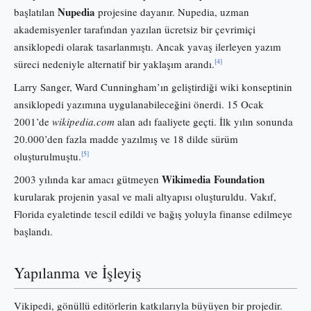
Nupedia
başlatılan
projesine dayanır. Nupedia, uzman
akademisyenler tarafından yazılan ücretsiz bir çevrimiçi
ansiklopedi olarak tasarlanmıştı. Ancak yavaş ilerleyen yazım
[4]
süreci nedeniyle alternatif bir yaklaşım arandı.
Larry Sanger, Ward Cunningham’ın geliştirdiği wiki konseptinin
ansiklopedi yazımına uygulanabileceğini önerdi. 15 Ocak
2001’de
wikipedia.com
alan adı faaliyete geçti. İlk yılın sonunda
20.000’den fazla madde yazılmış ve 18 dilde sürüm
[5]
oluşturulmuştu.
Wikimedia Foundation
2003 yılında kar amacı gütmeyen
kurularak projenin yasal ve mali altyapısı oluşturuldu. Vakıf,
Florida eyaletinde tescil edildi ve bağış yoluyla finanse edilmeye
başlandı.
Yapılanma ve İşleyiş
Vikipedi, gönüllü editörlerin katkılarıyla büyüyen bir projedir.