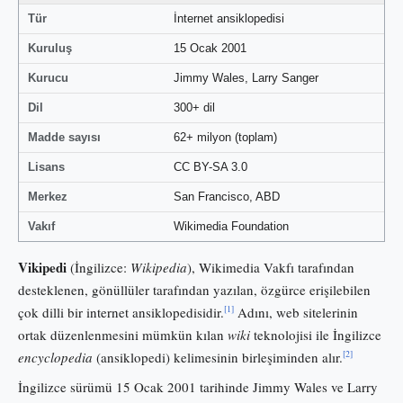
Tür
İnternet ansiklopedisi
Kuruluş
15 Ocak 2001
Kurucu
Jimmy Wales, Larry Sanger
Dil
300+ dil
Madde sayısı
62+ milyon (toplam)
Lisans
CC BY-SA 3.0
Merkez
San Francisco, ABD
Vakıf
Wikimedia Foundation
Vikipedi
(İngilizce:
Wikipedia
), Wikimedia Vakfı tarafından
desteklenen, gönüllüler tarafından yazılan, özgürce erişilebilen
[1]
çok dilli bir internet ansiklopedisidir.
Adını, web sitelerinin
ortak düzenlenmesini mümkün kılan
wiki
teknolojisi ile İngilizce
[2]
encyclopedia
(ansiklopedi) kelimesinin birleşiminden alır.
İngilizce sürümü 15 Ocak 2001 tarihinde Jimmy Wales ve Larry