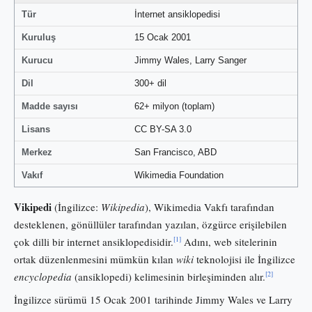
Tür
İnternet ansiklopedisi
Kuruluş
15 Ocak 2001
Kurucu
Jimmy Wales, Larry Sanger
Dil
300+ dil
Madde sayısı
62+ milyon (toplam)
Lisans
CC BY-SA 3.0
Merkez
San Francisco, ABD
Vakıf
Wikimedia Foundation
Vikipedi
(İngilizce:
Wikipedia
), Wikimedia Vakfı tarafından
desteklenen, gönüllüler tarafından yazılan, özgürce erişilebilen
[1]
çok dilli bir internet ansiklopedisidir.
Adını, web sitelerinin
ortak düzenlenmesini mümkün kılan
wiki
teknolojisi ile İngilizce
[2]
encyclopedia
(ansiklopedi) kelimesinin birleşiminden alır.
İngilizce sürümü 15 Ocak 2001 tarihinde Jimmy Wales ve Larry